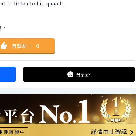
t to listen to his speech.
。
思。
有幫助
｜
0
分享
至X