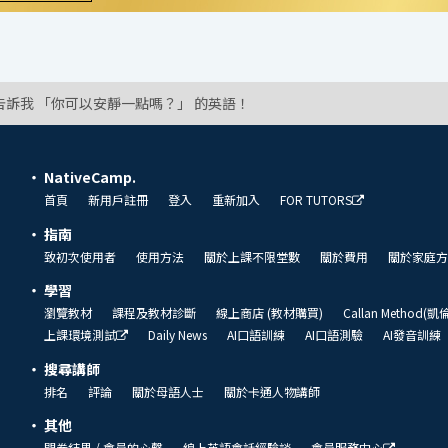
告訴我 「你可以安靜一點嗎？」 的英語！
NativeCamp.
首頁
新用戶註冊
登入
重新加入
FOR TUTORS
指南
致初次使用者
使用方法
關於上課不限堂數
關於費用
關於家庭方
學習
瀏覽教材
課程及教材診斷
線上商店 (教材購買)
Callan Method(
上課環境測試
Daily News
AI口語訓練
AI口語測驗
AI發音訓練
搜尋講師
排名
評論
關於母語人士
關於卡通人物講師
其他
問卷結果 / 會員的心聲
線上英語會話經驗談
會員服務中心