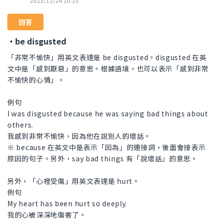
2025/11/24 10:10
回答
・be disgusted
「非常不愉快」用英文表達是 be disgusted。disgusted 在英
文中是「感到厭惡」的意思。根據語境，也可以表示「感到非常
不愉快的心情」。
例句
I was disgusted because he was saying bad things about
others.
我感到非常不愉快，因為他在說別人的壞話。
※ because 在英文中是表示「因為」的連接詞，後面會接表示
原因的句子。另外，say bad things 有「說壞話」的意思。
另外，「心裡受傷」用英文表達是 hurt。
例句
My heart has been hurt so deeply.
我的心被深深地傷害了。