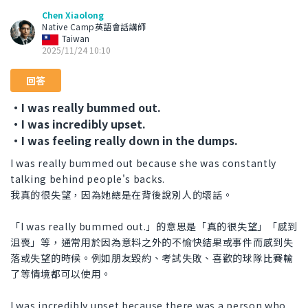
Chen Xiaolong
Native Camp英語會話講師
Taiwan
2025/11/24 10:10
回答
・I was really bummed out.
・I was incredibly upset.
・I was feeling really down in the dumps.
I was really bummed out because she was constantly
talking behind people's backs.
我真的很失望，因為她總是在背後說別人的壞話。
「I was really bummed out.」的意思是「真的很失望」「感到
沮喪」等，通常用於因為意料之外的不愉快結果或事件而感到失
落或失望的時候。例如朋友毀約、考試失敗、喜歡的球隊比賽輸
了等情境都可以使用。
I was incredibly upset because there was a person who