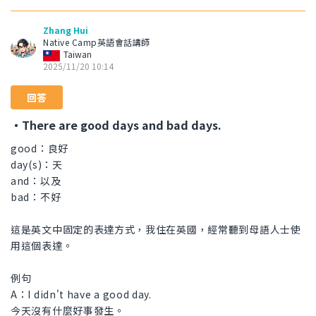
Zhang Hui
Native Camp英語會話講師
Taiwan
2025/11/20 10:14
回答
・There are good days and bad days.
good：良好
day(s)：天
and：以及
bad：不好
這是英文中固定的表達方式，我住在英國，經常聽到母語人士使
用這個表達。
例句
A：I didn't have a good day.
今天沒有什麼好事發生。