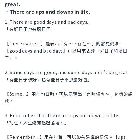
great.
・There are ups and downs in life.
1. There are good days and bad days.
「有好日子也有壞日子」
【there is/are ...】是表示「有～、存在～」的常見說法。
【good days and bad days】可以用來表達「好日子和壞日
子」。
2. Some days are good, and some days aren't so great.
「有些日子很好，也有些日子不那麼好啦」
【Some ...】用在句首時，可以表現出「有時候會～」這樣的語
感。
3. Remember that there are ups and downs in life.
「記住，人生總有起起落落。」
【Remember ...】用在句首，可以帶有建議的語氣。【ups