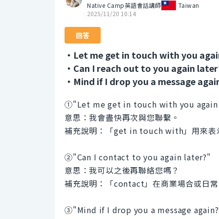
Native Camp英語會話講師
Taiwan
2025/11/20 10:14
回答
・Let me get in touch with you aga
・Can I reach out to you again later
・Mind if I drop you a message agai
➀"Let me get in touch with you again
意思：我會盡快再次與您聯繫。
補充說明：「get in touch with」
②"Can I contact to you again later?"
意思：我可以之後再聯絡您嗎？
補充說明：「contact」在商業場合或日
③"Mind if I drop you a message again?