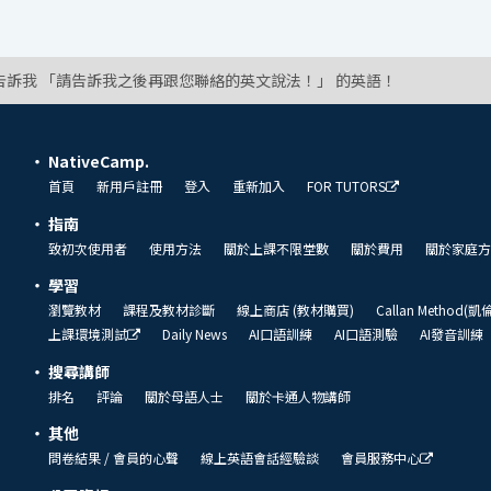
告訴我 「請告訴我之後再跟您聯絡的英文說法！」 的英語！
NativeCamp.
首頁
新用戶註冊
登入
重新加入
FOR TUTORS
指南
致初次使用者
使用方法
關於上課不限堂數
關於費用
關於家庭方
學習
瀏覽教材
課程及教材診斷
線上商店 (教材購買)
Callan Method(
上課環境測試
Daily News
AI口語訓練
AI口語測驗
AI發音訓練
搜尋講師
排名
評論
關於母語人士
關於卡通人物講師
其他
問卷結果 / 會員的心聲
線上英語會話經驗談
會員服務中心