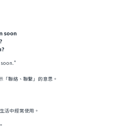
in soon
?
n?
 soon."
用來表示「聯絡、聯繫」的意思。
常生活中經常使用。
"