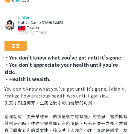
0
153
Li Wei
Native Camp英語會話講師
Taiwan
2025/11/17 16:31
回答
・You don't know what you've got until it's gone.
・You don't appreciate your health until you're
sick.
・Health is wealth.
You don't know what you've got until it's gone. I didn't
realize how precious health was until I got sick.
失去才知道擁有。生病之後才明白健康的可貴。
這句話有「失去某樣東西的價值後才會察覺」的意思。當你擁有
某樣東西時，往往不會意識到它的價值，只有在失去之後，才會
真正體會到它的重要性，這反映了人類的心理。無論是戀愛、友