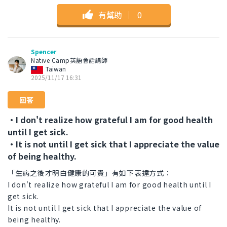
有幫助
｜
0
Spencer
Native Camp英語會話講師
Taiwan
2025/11/17 16:31
回答
・I don't realize how grateful I am for good health
until I get sick.
・It is not until I get sick that I appreciate the value
of being healthy.
「生病之後才明白健康的可貴」有如下表達方式：
I don't realize how grateful I am for good health until I
get sick.
It is not until I get sick that I appreciate the value of
being healthy.