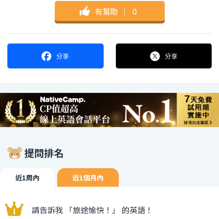
有幫助
｜
0
分享
分享
提問排名
近1周內
近1個月內
請告訴我 「旅途愉快！」 的英語！