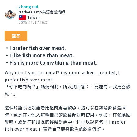
Zhang Hui
Native Camp英語會話講師
Taiwan
2025/11/17 16:31
回答
・I prefer fish over meat.
・I like fish more than meat.
・Fish is more to my liking than meat.
Why don't you eat meat? my mom asked. I replied, I
prefer fish over meat.
「你不吃肉嗎？」媽媽問我，所以我回答：「比起肉，我更喜歡
魚。」
這個片語表達說話者比起肉更喜歡魚。這可以在談論飲食選擇
時，或是在向他人解釋自己的飲食偏好時使用。例如，在餐廳點
餐時，或是在和朋友的輕鬆對話中，也可以說這句「 I prefer
fish over meat.」表達自己更喜歡魚的飲食偏好。