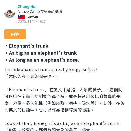
Zhang Hui
Native Camp英語會話講師
Taiwan
2025/11/17 16:31
回答
・Elephant's trunk
・As big as an elephant's trunk
・As long as an elephant's nose.
The elephant's trunk is really long, isn't it?
「大象的鼻子真的很長呢。」
「Elephant's trunk」在英文中是指「大象的鼻子」。這個詞
可以用在字面上提到象的鼻子時，或是特別用來比喻象鼻的長
度、力量、多功能性（例如夾取、抱持、吸水等）。此外，在英
式英文的俚語中，也可以作為指稱醉漢的隱語。
Look at that, honey, it's as big as an elephant's trunk!
「你看，親愛的，那個就跟大象的鼻子一樣大！」