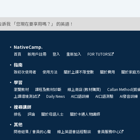
告訴我 「您現在要享用嗎？」 的英語！
NativeCamp.
首頁
新用戶註冊
登入
重新加入
FOR TUTORS
指南
致初次使用者
使用方法
關於上課不限堂數
關於費用
關於家庭方
學習
瀏覽教材
課程及教材診斷
線上商店 (教材購買)
Callan Method(
上課環境測試
Daily News
AI口語訓練
AI口語測驗
AI發音訓練
搜尋講師
排名
評論
關於母語人士
關於卡通人物講師
其他
問卷結果 / 會員的心聲
線上英語會話經驗談
會員服務中心