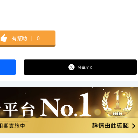
有幫助
｜
0
分享
至X