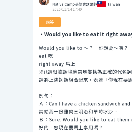
Native Camp英語會話講師
Taiwan
2025/11/14 17:49
回答
・Would you like to eat it right awa
Would you like to 〜？ 你想要〜嗎？
eat 吃
right away 馬上
※it請根據語境適當地變換為正確的代名詞（t
請將上述詞語組合起來，表達「你現在要
例句：
Ａ：Can I have a chicken sandwich and
請給我一份雞肉三明治和草莓冰沙。
Ｂ：Sure. Would you like to eat them 
好的。您現在要馬上享用嗎？