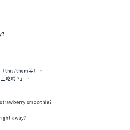
y?
his/them等）。
馬上吃嗎？」。
 strawberry smoothie?
right away?