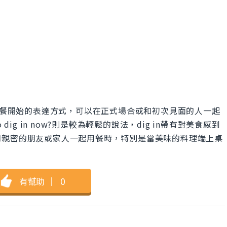
w?是詢問一般用餐開始的表達方式，可以在正式場合或和初次見面的人一起
o dig in now?則是較為輕鬆的說法，dig in帶有對美食感到
和親密的朋友或家人一起用餐時，特別是當美味的料理端上桌
有幫助
｜
0