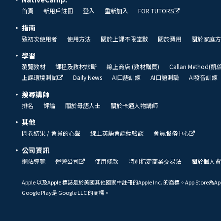
首頁
新用戶註冊
登入
重新加入
FOR TUTORS
指南
致初次使用者
使用方法
關於上課不限堂數
關於費用
關於家庭方
學習
瀏覽教材
課程及教材診斷
線上商店 (教材購買)
Callan Method(
上課環境測試
Daily News
AI口語訓練
AI口語測驗
AI發音訓練
搜尋講師
排名
評論
關於母語人士
關於卡通人物講師
其他
問卷結果 / 會員的心聲
線上英語會話經驗談
會員服務中心
公司資訊
網站導覽
運營公司
使用條款
特別指定商業交易法
關於個人資
Apple 以及Apple 標誌是於美國其他國家中註冊的Apple Inc. 的商標。App Store為Ap
Google Play是 Google LLC 的商標。