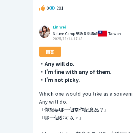
0
201
Lin Wei
Native Camp英語會話講師
Taiwan
2025/11/14 17:49
回答
・Any will do.
・I'm fine with any of them.
・I'm not picky.
Which one would you like as a souveni
Any will do.
「你想要哪一個當作紀念品？」
「哪一個都可以。」