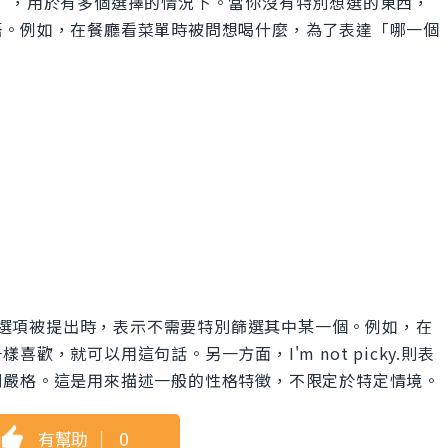
都可以」，用於有多個選擇的情況下。當你沒有特別想選的東西，
語。例如，在餐廳看菜單時被問想喝什麼，為了表達「哪一個
m.這句話是在有選項被提出時，表示不需要特別篩選其中某一個。例如，在
歡，就可以用這句話。另一方面，I'm not picky.則表
別嚴格。這是用來描述一般的性格特徵，不限定於特定情境。
有幫助
｜
0