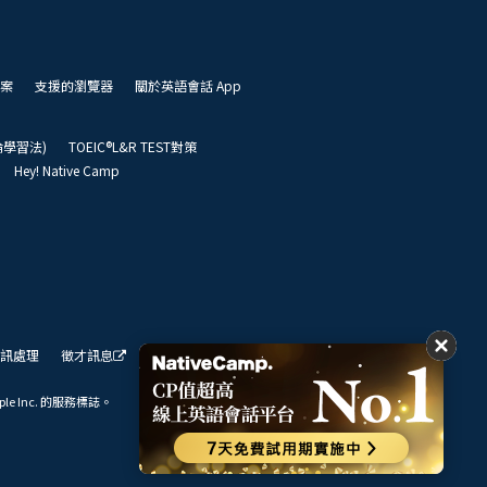
案
支援的瀏覽器
關於英語會話 App
凱倫學習法)
TOEIC®L&R TEST對策
Hey! Native Camp
訊處理
徵才訊息
我們的展望
ple Inc. 的服務標誌。