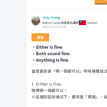
Judy Chang
Native Camp英語會話講師
Taiwan
2025/11/14 17:49
回答
・Either is fine.
・Both sound fine.
・Anything is fine.
當想要表達「哪一個都可以」時有幾種說
1. Either is fine.
隨便哪一個都可以。
※這個回答的情況下，選項是「兩個」，