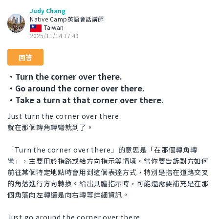
Judy Chang
Native Camp英語會話講師
Taiwan
2025/11/14 17:49
回答
・Turn the corner over there.
・Go around the corner over there.
・Take a turn at that corner over there.
Just turn the corner over there.
就在那個轉角轉彎就到了。
「Turn the corner over there」的意思是「在那個轉角轉
彎」，主要用於指路或給方向指示等情境。當你要告訴對方如何
前往某個特定地點時會用到這個表達方式，特別是指在道路交叉
的角落進行方向轉換。給出具體指示時，可能還需要補充是在那
個角落向左轉還是向右轉等詳細資訊。
Just go around the corner over there.