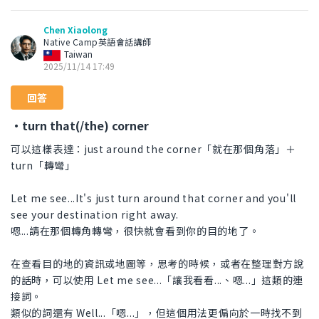
Chen Xiaolong
Native Camp英語會話講師
Taiwan
2025/11/14 17:49
回答
・turn that(/the) corner
可以這樣表達：just around the corner「就在那個角落」＋
turn「轉彎」
Let me see...It's just turn around that corner and you'll
see your destination right away.
嗯...請在那個轉角轉彎，很快就會看到你的目的地了。
在查看目的地的資訊或地圖等，思考的時候，或者在整理對方說
的話時，可以使用 Let me see...「讓我看看...、嗯...」這類的連
接詞。
類似的詞還有 Well...「嗯...」，但這個用法更偏向於一時找不到