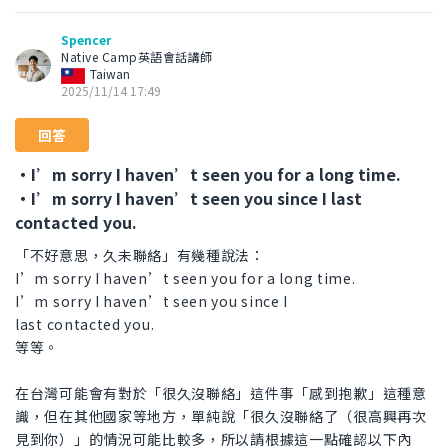
Spencer
Native Camp英語會話講師
Taiwan
2025/11/14 17:49
回答
・I’m sorry I haven’t seen you for a long time.
・I’m sorry I haven’t seen you since I last
contacted you.
「不好意思，久未聯絡」有幾種說法：
I’m sorry I haven’t seen you for a long time.
I’m sorry I haven’t seen you since I
last contacted you.
等等。
在台灣可能會有對於「很久沒聯絡」這件事「感到抱歉」這種意
識，但在其他國家等地方，單純說「很久沒聯絡了（很高興再次
見到你）」的情況可能比較多，所以請根據這一點確認以下內