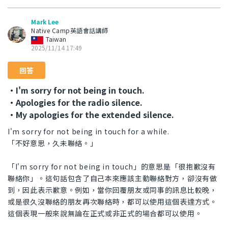
Mark Lee
Native Camp英語會話講師
Taiwan
2025/11/14 17:49
回答
・I'm sorry for not being in touch.
・Apologies for the radio silence.
・My apologies for the extended silence.
I'm sorry for not being in touch for a while.
「不好意思，久未聯絡。」
「I'm sorry for not being in touch」的意思是「很抱歉沒有
聯絡你」。這句話包含了自己本來應該主動聯絡對方，卻沒有做
到，因此表示歉意。例如，當你回覆朋友或同事的訊息比較晚，
或是很久沒聯絡的朋友再次聯絡時，都可以使用這個表達方式。
這個表現一般來說無論在正式或非正式的場合都可以使用。