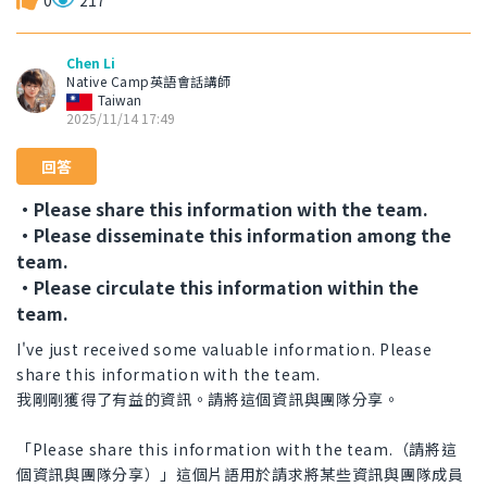
0
217
Chen Li
Native Camp英語會話講師
Taiwan
2025/11/14 17:49
回答
・Please share this information with the team.
・Please disseminate this information among the
team.
・Please circulate this information within the
team.
I've just received some valuable information. Please
share this information with the team.
我剛剛獲得了有益的資訊。請將這個資訊與團隊分享。
「Please share this information with the team.（請將這
個資訊與團隊分享）」這個片語用於請求將某些資訊與團隊成員