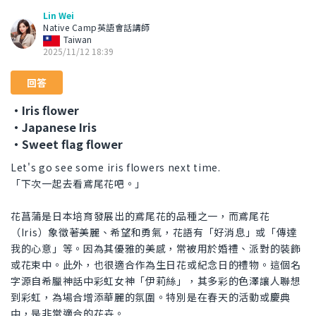
Lin Wei
Native Camp英語會話講師
Taiwan
2025/11/12 18:39
回答
・Iris flower
・Japanese Iris
・Sweet flag flower
Let's go see some iris flowers next time.
「下次一起去看鳶尾花吧。」
花菖蒲是日本培育發展出的鳶尾花的品種之一，而鳶尾花
（Iris）象徵著美麗、希望和勇氣，花語有「好消息」或「傳達
我的心意」等。因為其優雅的美感，常被用於婚禮、派對的裝飾
或花束中。此外，也很適合作為生日花或紀念日的禮物。這個名
字源自希臘神話中彩虹女神「伊莉絲」，其多彩的色澤讓人聯想
到彩虹，為場合增添華麗的氛圍。特別是在春天的活動或慶典
中，是非常適合的花卉。