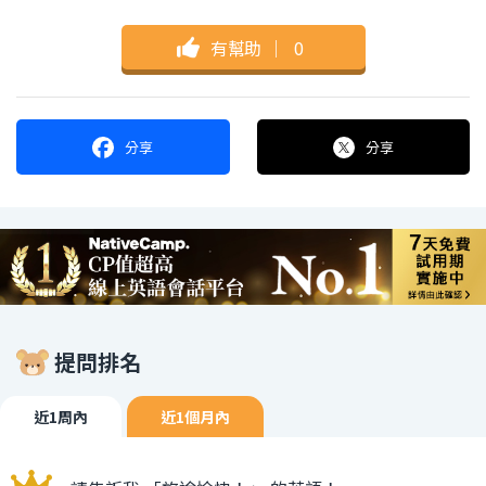
有幫助
｜
0
分享
分享
提問排名
近1周內
近1個月內