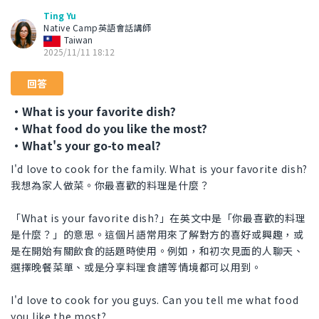
Ting Yu
Native Camp英語會話講師
Taiwan
2025/11/11 18:12
回答
・What is your favorite dish?
・What food do you like the most?
・What's your go-to meal?
I'd love to cook for the family. What is your favorite dish?
我想為家人做菜。你最喜歡的料理是什麼？
「What is your favorite dish?」在英文中是「你最喜歡的料理
是什麼？」的意思。這個片語常用來了解對方的喜好或興趣，或
是在開始有關飲食的話題時使用。例如，和初次見面的人聊天、
選擇晚餐菜單、或是分享料理食譜等情境都可以用到。
I'd love to cook for you guys. Can you tell me what food
you like the most?