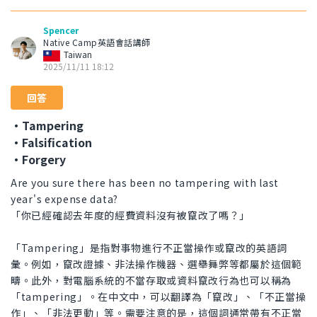
Spencer
Native Camp英語會話講師
Taiwan
2025/11/11 18:12
回答
・Tampering
・Falsification
・Forgery
Are you sure there has been no tampering with last
year's expense data?
「你已經確認去年度的經費資料沒有被竄改了嗎？」
「Tampering」是指對事物進行不正當操作或竄改的英語詞
彙。例如，竄改證據、非法操作機器、選舉舞弊等都屬於這個範
疇。此外，對電腦系統的不當存取或資料竄改行為也可以稱為
「tampering」。在中文中，可以翻譯為「竄改」、「不正當操
作」、「非法更動」等。需要注意的是，這個詞通常帶有不正當