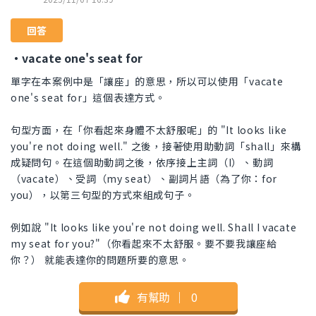
回答
・vacate one's seat for
單字在本案例中是「讓座」的意思，所以可以使用「vacate
one's seat for」這個表達方式。
句型方面，在「你看起來身體不太舒服呢」的 "It looks like
you're not doing well." 之後，接著使用助動詞「shall」來構
成疑問句。在這個助動詞之後，依序接上主詞（I）、動詞
（vacate）、受詞（my seat）、副詞片語（為了你：for
you），以第三句型的方式來組成句子。
例如說 "It looks like you're not doing well. Shall I vacate
my seat for you?"（你看起來不太舒服。要不要我讓座給
你？） 就能表達你的問題所要的意思。
有幫助
｜
0