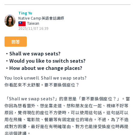
Ting Yu
Native Camp英語會話講師
Taiwan
2025/11/07 16:39
回答
・Shall we swap seats?
・Would you like to switch seats?
・How about we change places?
You look unwell. Shall we swap seats?
你看起來不太舒服。要不要換個座位？
「Shall we swap seats?」的意思是「要不要換個座位？」。當
你因為想看窗外、想坐靠走道、想和朋友坐在一起、視線不好等
原因，覺得現在的座位不方便時，可以使用這句話。這句話可以
用在飛機、電影院、餐廳等有固定座位的場合。不過，為了不造
成對方困擾，最好是在有明確理由、對方也能接受換座位時再提
出這個建議。