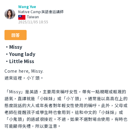
Wang Yue
Native Camp英語會話講師
Taiwan
2025/11/05 18:55
回答
・Missy
・Young lady
・Little Miss
Come here, Missy.
過來這裡，小丫頭。
「Missy」是英語，主要用來稱呼女性，帶有一點親暱或輕蔑的
語氣，直譯就是「小妹妹」或「小丫頭」。通常是以高高在上的
態度說話的大人或年長者對年輕女性使用的稱呼。此外，父母或
老師在提醒孩子或學生時也會用到。這和中文的「小妹妹」或
「小鬼頭」的語感很接近。不過，如果不選對場合使用，有時也
可能顯得失禮，所以要注意。