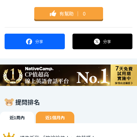
有幫助
｜
0
分享
分享
提問排名
近1周內
近1個月內