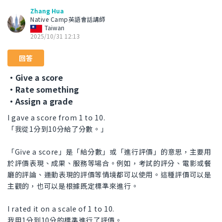
Zhang Hua
Native Camp英語會話講師
Taiwan
2025/10/31 12:13
回答
・Give a score
・Rate something
・Assign a grade
I gave a score from 1 to 10.
「我從1分到10分給了分數。」
「Give a score」是「給分數」或「進行評價」的意思，主要用
於評價表現、成果、服務等場合。例如，考試的評分、電影或餐
廳的評論、運動表現的評價等情境都可以使用。這種評價可以是
主觀的，也可以是根據既定標準來進行。
I rated it on a scale of 1 to 10.
我用1分到10分的標準進行了評價。