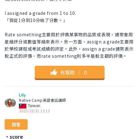
I assigned a grade from 1 to 10.
「我從1分到10分給了分數。」
Rate something主要用於評價某事物的品質或表現，通常會用
星級評分或數值等級來表示。另一方面，assign a grade主要用
於學校課程或考試成績的評定。此外，assign a grade通常表示
較正式的評價，而rate something則多半是較主觀的評價。
有幫助
｜
0
Lily
Native Camp英語會話講師
Taiwan
2025/10/31 12:13
回答
・score