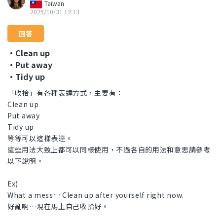
Taiwan
2025/10/31 12:13
回答
・Clean up
・Put away
・Tidy up
「收拾」有各種表達方式，主要有：
Clean up
Put away
Tidy up
等等可以這樣表達。
這些用法大致上都可以同樣使用，不過各自的用法和意思請參考
以下說明。
Ex)
What a mess… Clean up after yourself right now.
好亂啊…現在馬上自己收拾好。