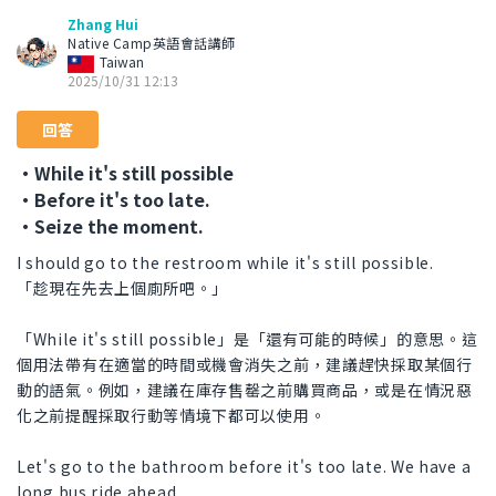
Zhang Hui
Native Camp英語會話講師
Taiwan
2025/10/31 12:13
回答
・While it's still possible
・Before it's too late.
・Seize the moment.
I should go to the restroom while it's still possible.
「趁現在先去上個廁所吧。」
「While it's still possible」是「還有可能的時候」的意思。這
個用法帶有在適當的時間或機會消失之前，建議趕快採取某個行
動的語氣。例如，建議在庫存售罄之前購買商品，或是在情況惡
化之前提醒採取行動等情境下都可以使用。
Let's go to the bathroom before it's too late. We have a
long bus ride ahead.