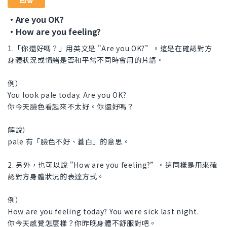
・Are you OK?
・How are you feeling?
1.「你還好嗎？」用英文是 "Are you OK?”。這是在確認對方
身體狀況或情緒是否和平常不同時會用的片語。
例）
You look pale today. Are you OK?
你今天臉色看起來不太好。你還好嗎？
解說）
pale 有「臉色不好、蒼白」的意思。
2. 另外，也可以說 "How are you feeling?”。這同樣是用來確
認對方身體狀況的表達方式。
例）
How are you feeling today? You were sick last night.
你今天感覺怎麼樣？你昨晚身體不舒服對吧。