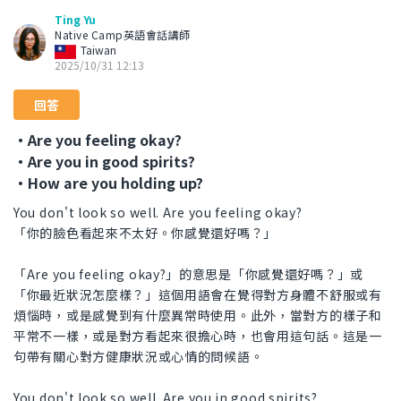
Ting Yu
Native Camp英語會話講師
Taiwan
2025/10/31 12:13
回答
・Are you feeling okay?
・Are you in good spirits?
・How are you holding up?
You don't look so well. Are you feeling okay?
「你的臉色看起來不太好。你感覺還好嗎？」
「Are you feeling okay?」的意思是「你感覺還好嗎？」或
「你最近狀況怎麼樣？」這個用語會在覺得對方身體不舒服或有
煩惱時，或是感覺到有什麼異常時使用。此外，當對方的樣子和
平常不一樣，或是對方看起來很擔心時，也會用這句話。這是一
句帶有關心對方健康狀況或心情的問候語。
You don't look so well. Are you in good spirits?