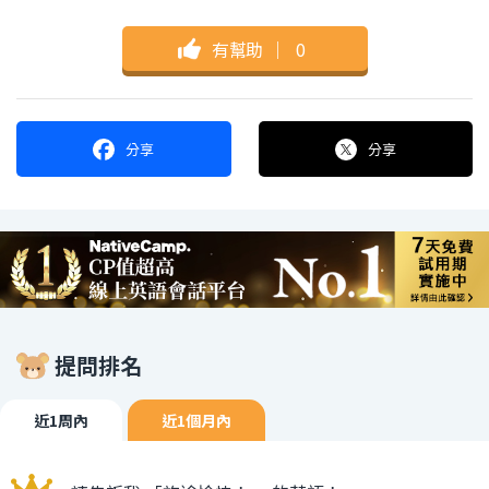
有幫助
｜
0
分享
分享
提問排名
近1周內
近1個月內