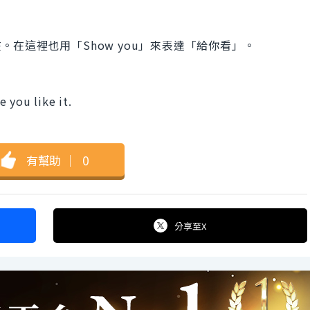
在。在這裡也用「Show you」來表達「給你看」。
 you like it.
有幫助
｜
0
分享
至X