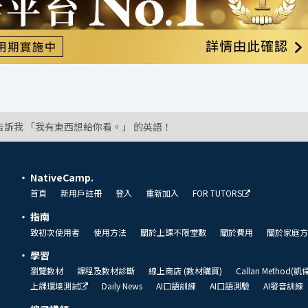
告訴我 「我有東西想給你看。」 的英語！
NativeCamp.
首頁
新用戶註冊
登入
重新加入
FOR TUTORS
指南
致初次使用者
使用方法
關於上課不限堂數
關於費用
關於家庭方
學習
瀏覽教材
課程及教材診斷
線上商店 (教材購買)
Callan Method(
上課環境測試
Daily News
AI口語訓練
AI口語測驗
AI發音訓練