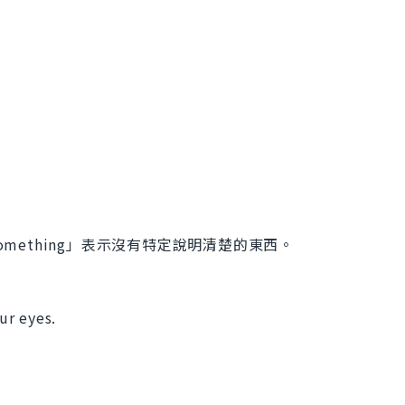
omething」表示沒有特定說明清楚的東西。
ur eyes.
」