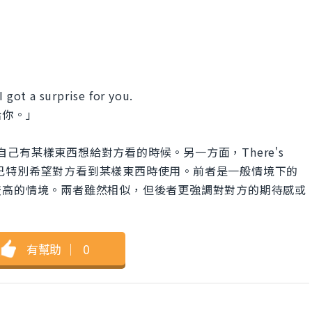
I got a surprise for you.
給你。」
 you是用在自己有某樣東西想給對方看的時候。另一方面，There's
 see則是在自己特別希望對方看到某樣東西時使用。前者是一般情境下的
較高的情境。兩者雖然相似，但後者更強調對對方的期待感或
有幫助
｜
0