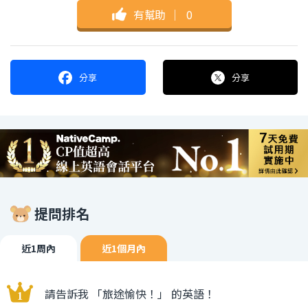
有幫助
｜
0
分享
分享
提問排名
近1周內
近1個月內
請告訴我 「旅途愉快！」 的英語！