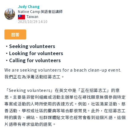
Judy Chang
Native Camp英語會話講師
Taiwan
2025/10/29 14:10
回答
・Seeking volunteers
・Looking for volunteers
・Calling for volunteers
We are seeking volunteers for a beach clean-up event.
我們正在為淨灘活動招募志工。
「Seeking volunteers」在英文中是「正在招募志工」的意
思。主要是非營利組織或活動主辦單位在尋找願意無償參與特定
專案或活動的人時所使用的表達方式。例如，社區清潔活動、慈
善活動、學校或社區的慶典等場合都很常見。此外，在招募志工
時的廣告、網站、社群媒體貼文等也經常會看到這個片語。這個
片語帶有尋求協助的語氣。