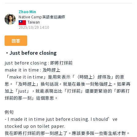
Zhao Min
Native Camp英語會話講師
Taiwan
2025/10/29 14:10
回答
・Just before closing
just before closing : 即將打烊前
make it in time : 及時趕上
「make it in time」是用來表示「（時間上）趕得及」的意
思。「及時趕上」換句話說，就是在最後一刻勉強趕上。如果再
加上「just」，就能表現出比「打烊前」還要更緊迫的「即將打
烊前的那一刻」這個意思。
例句
- I made it in time just before closing. I should’ve
stocked up on toilet paper.
我在即將打烊前的那一刻趕上了。應該要多囤一些衛生紙才對。