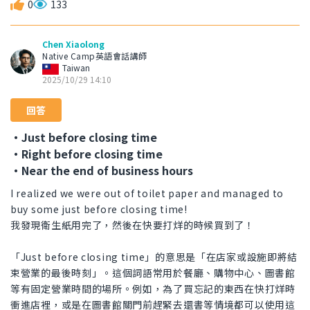
0
133
Chen Xiaolong
Native Camp英語會話講師
Taiwan
2025/10/29 14:10
回答
・Just before closing time
・Right before closing time
・Near the end of business hours
I realized we were out of toilet paper and managed to
buy some just before closing time!
我發現衛生紙用完了，然後在快要打烊的時候買到了！
「Just before closing time」的意思是「在店家或設施即將結
束營業的最後時刻」。這個詞語常用於餐廳、購物中心、圖書館
等有固定營業時間的場所。例如，為了買忘記的東西在快打烊時
衝進店裡，或是在圖書館關門前趕緊去還書等情境都可以使用這