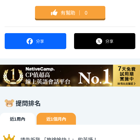
有幫助
｜
0
分享
分享
提問排名
近1周內
近1個月內
請告訴我 「旅途愉快！」 的英語！