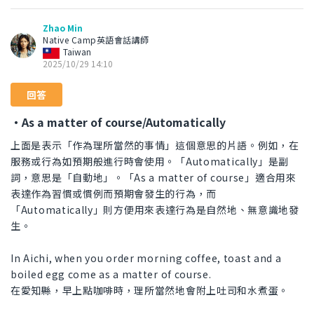
Zhao Min
Native Camp英語會話講師
Taiwan
2025/10/29 14:10
回答
・As a matter of course/Automatically
上面是表示「作為理所當然的事情」這個意思的片語。例如，在
服務或行為如預期般進行時會使用。「Automatically」是副
詞，意思是「自動地」。「As a matter of course」適合用來
表達作為習慣或慣例而預期會發生的行為，而
「Automatically」則方便用來表達行為是自然地、無意識地發
生。
In Aichi, when you order morning coffee, toast and a
boiled egg come as a matter of course.
在愛知縣，早上點咖啡時，理所當然地會附上吐司和水煮蛋。