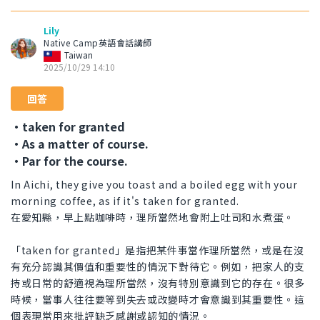
Lily
Native Camp英語會話講師
Taiwan
2025/10/29 14:10
回答
・taken for granted
・As a matter of course.
・Par for the course.
In Aichi, they give you toast and a boiled egg with your
morning coffee, as if it's taken for granted.
在愛知縣，早上點咖啡時，理所當然地會附上吐司和水煮蛋。
「taken for granted」是指把某件事當作理所當然，或是在沒
有充分認識其價值和重要性的情況下對待它。例如，把家人的支
持或日常的舒適視為理所當然，沒有特別意識到它的存在。很多
時候，當事人往往要等到失去或改變時才會意識到其重要性。這
個表現常用來批評缺乏感謝或認知的情況。