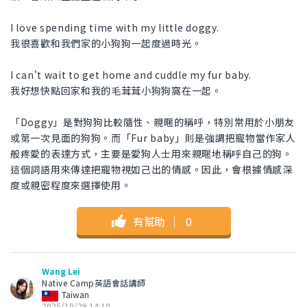
I love spending time with my little doggy.
我很喜歡和我們家的小狗狗一起度過時光。
I can't wait to get home and cuddle my fur baby.
我好想快點回家和我的毛茸茸小狗狗窩在一起。
「Doggy」是對狗狗比較隨性、親暱的稱呼，特別常用於小朋友
或第一次見面的狗狗。而「Fur baby」則是強調把寵物當作家人
般疼愛的表達方式，主要是愛狗人士用來親暱地稱呼自己的狗。
這個詞語用來傳達把寵物視如己出的情感。因此，會根據情感深
度或親密程度來選擇使用。
有幫助
｜
0
Wang Lei
Native Camp英語會話講師
Taiwan
2025/10/29 14:10