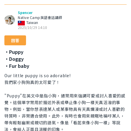
Spencer
Native Camp英語會話講師
Taiwan
2025/10/29 14:10
回答
・Puppy
・Doggy
・Fur baby
Our little puppy is so adorable!
我們家小狗狗真的太可愛了！
"Puppy"在英文中是指小狗，通常用來強調可愛或討人喜愛的感
覺。這個單字常用於描述外表或舉止像小狗一樣天真活潑的事
物。例如，當你想表達某人或某事物具有天真爛漫或討人喜歡的
特質時，非常適合使用。此外，有時也會用來親暱地稱呼某人，
帶有輕鬆幽默或親切的語氣。像是「看起來像小狗一樣」等說
法，會給人正面且溫暖的印象。