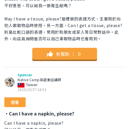
不好意思，可以給我一張衛生紙嗎？
May I have a tissue, please?是禮貌的表達方式，主要用於向
他人索取物品時使用。另一方面，Can I get a tissue, please?
則是比較口語的表達，常用於和朋友或家人等日常對話中。此
外，向店員詢問是否可以自己拿取物品時也會用到。
有幫助
｜
0
Spencer
Native Camp英語會話講師
Taiwan
2025/10/27 18:53
回答
・Can I have a napkin, please?
Can I have a napkin, please?