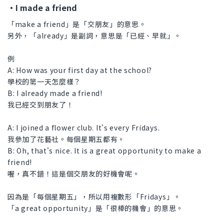
・I made a friend
「make a friend」是「交朋友」的意思。
另外，「already」是副詞，意思是「已經、早就」。
例
A: How was your first day at the school?
學校的第一天怎麼樣？
B: I already made a friend!
我已經交到朋友了！
A: I joined a flower club. It's every Fridays.
我參加了花藝社。每個星期五都有。
B: Oh, that's nice. It is a great opportunity to make a
friend!
喔，真不錯！這是個交朋友的好機會呢。
因為是「每個星期五」，所以用複數形「Fridays」。
「a great opportunity」是「很棒的機會」的意思。