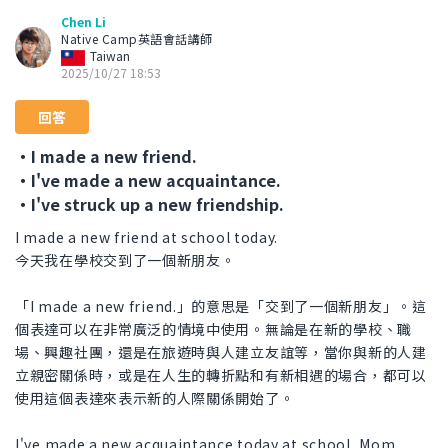
Chen Li
Native Camp英語會話講師
Taiwan
2025/10/27 18:53
回答
・I made a new friend.
・I've made a new acquaintance.
・I've struck up a new friendship.
I made a new friend at school today.
今天我在學校交到了一個新朋友。
「I made a new friend.」的意思是「交到了一個新朋友」。這
個表達可以在非常廣泛的情境中使用。無論是在新的學校、職
場、興趣社團，還是在旅遊時與人建立友誼等，當你與新的人建
立親密關係時，或是在人生的轉折點和有新相遇的場合，都可以
使用這個表達來表示新的人際關係開始了。
I've made a new acquaintance today at school, Mom.