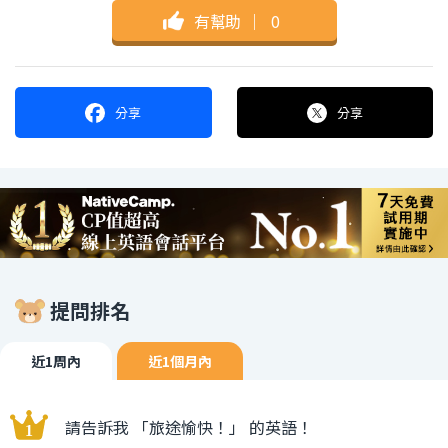
有幫助
｜
0
分享
分享
提問排名
近1周內
近1個月內
請告訴我 「旅途愉快！」 的英語！