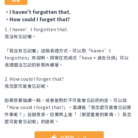
・I haven't forgotten that.
・How could I forget that?
1. I haven’t forgotten that.
我沒有忘記喔。
「我沒有忘記喔」這個表達方式，可以用「haven’t
forgotten」來說明。用現在完成式「have + 過去分詞」可以
表達還沒忘記的狀態持續著。
2. How could I forget that?
我怎麼可能會忘記呢。
如果想要強調一點，或者是對於不可能會忘記的約定，可以說
「How could I forget that?」。直譯是「我怎麼可能會忘記那
件事呢？」這個意思，但實際上是「（那麼重要的事情，）我怎
麼可能會忘記呢」的語氣。
有幫助
｜
0