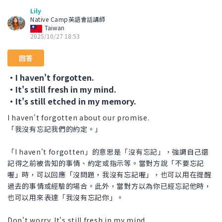
Lily
Native Camp英語會話講師
Taiwan
2025/10/27 18:53
回答
・I haven't forgotten.
・It's still fresh in my mind.
・It's still etched in my memory.
I haven't forgotten about our promise.
「我沒有忘記我們的約定。」
「I haven't forgotten」的意思是「沒有忘記」，強調自己還
記得之前被告知的事情、約定或指示等。當對方說「不要忘記
喔」時，可以回應「沒問題，我沒有忘記喔」，也可以用在提醒
過去的事情或經驗的場合。此外，當對方以為你已經忘記他時，
也可以用來表達「我沒有忘記你」。
Don't worry. It's still fresh in my mind.