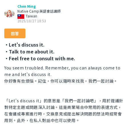
Chen Ming
Native Camp英語會話講師
Taiwan
2025/10/27 18:53
回答
・Let's discuss it.
・Talk to me about it.
・Feel free to consult with me.
You seem troubled. Remember, you can always come to
me and let's discuss it.
你好像有些煩惱。記住，你可以隨時來找我，我們一起討論。
「Let's discuss it」的意思是「我們一起討論吧」，用於提議針
對特定主題或問題深入討論。這是商業場合中常用的表達方式，
在會議或專案進行時，交換意見或提出解決問題的想法時經常會
用到。此外，在私人對話中也可以使用。