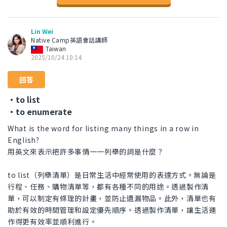
Lin Wei
Native Camp英語會話講師
Taiwan
2025/10/24 10:14
回答
・to list
・to enumerate
What is the word for listing many things in a row in
English?
用英文來表示把許多事情一一列舉的詞是什麼？
to list（列舉清單）是日常生活中經常使用的表達方式。無論是
行程、任務、購物清單等，都有各種不同的用途。透過製作清
單，可以制定有條理的計畫，並防止遺漏物品。此外，清單也有
助於有效的時間管理和設定優先順序。透過製作清單，讓生活運
作得更有效率並順利進行。