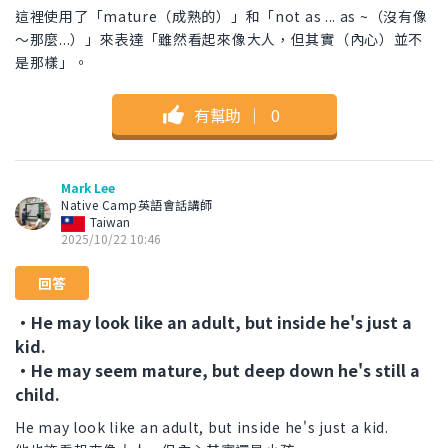
這裡使用了「mature（成熟的）」和「not as ... as ~（沒有像
～那麼...）」來表達「雖然看起來像大人，但其實（內心）並不
是那樣」。
有幫助
｜
0
Mark Lee
Native Camp英語會話講師
Taiwan
2025/10/22 10:46
回答
・He may look like an adult, but inside he's just a
kid.
・He may seem mature, but deep down he's still a
child.
He may look like an adult, but inside he's just a kid.