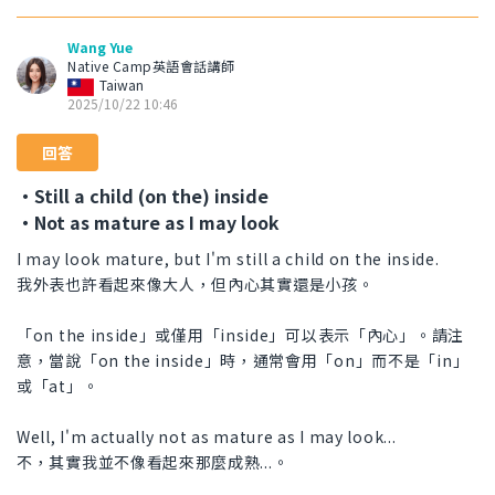
Wang Yue
Native Camp英語會話講師
Taiwan
2025/10/22 10:46
回答
・Still a child (on the) inside
・Not as mature as I may look
I may look mature, but I'm still a child on the inside.
我外表也許看起來像大人，但內心其實還是小孩。
「on the inside」或僅用「inside」可以表示「內心」。請注
意，當說「on the inside」時，通常會用「on」而不是「in」
或「at」。
Well, I'm actually not as mature as I may look...
不，其實我並不像看起來那麼成熟...。