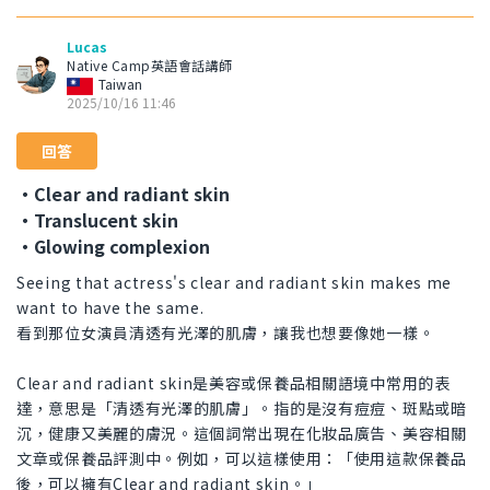
Lucas
Native Camp英語會話講師
Taiwan
2025/10/16 11:46
回答
・Clear and radiant skin
・Translucent skin
・Glowing complexion
Seeing that actress's clear and radiant skin makes me
want to have the same.
看到那位女演員清透有光澤的肌膚，讓我也想要像她一樣。
Clear and radiant skin是美容或保養品相關語境中常用的表
達，意思是「清透有光澤的肌膚」。指的是沒有痘痘、斑點或暗
沉，健康又美麗的膚況。這個詞常出現在化妝品廣告、美容相關
文章或保養品評測中。例如，可以這樣使用：「使用這款保養品
後，可以擁有Clear and radiant skin。」