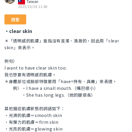
Taiwan
2025/10/16 11:46
回答
・clear skin
＊「透明感的肌膚」是指沒有混濁、清澈的，因此用「clear
skin」來表示。
例句）
I want to have clear skin too.
我也想要有透明感的肌膚。
＊身體部位或臉部特徵要用「have=持有、具備」來表達。
例）・​​I have a small mouth.（嘴巴很小）
・She has long legs.（她的腿很長）
其他描述肌膚狀態的詞語如下：
・光滑的肌膚＝smooth skin
・有彈力的肌膚＝firm skin
・光亮的肌膚＝glowing skin