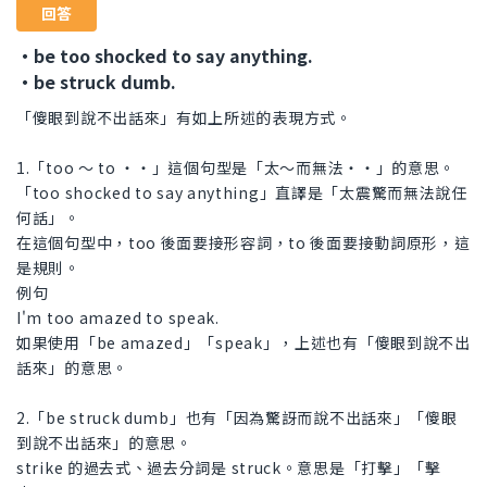
回答
・be too shocked to say anything.
・be struck dumb.
「傻眼到說不出話來」有如上所述的表現方式。
1.「too ～ to ・・」這個句型是「太～而無法・・」的意思。
「too shocked to say anything」直譯是「太震驚而無法說任
何話」。
在這個句型中，too 後面要接形容詞，to 後面要接動詞原形，這
是規則。
例句
I'm too amazed to speak.
如果使用「be amazed」「speak」，上述也有「傻眼到說不出
話來」的意思。
2.「be struck dumb」也有「因為驚訝而說不出話來」「傻眼
到說不出話來」的意思。
strike 的過去式、過去分詞是 struck。意思是「打擊」「擊