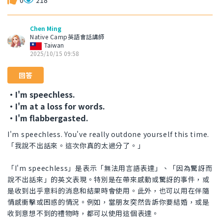
0
218
Chen Ming
Native Camp英語會話講師
Taiwan
2025/10/15 09:58
回答
・I'm speechless.
・I'm at a loss for words.
・I'm flabbergasted.
I'm speechless. You've really outdone yourself this time.
「我說不出話來。這次你真的太過分了。」
「I'm speechless」是表示「無法用言語表達」、「因為驚訝而
說不出話來」的英文表現。特別是在帶來感動或驚訝的事件，或
是收到出乎意料的消息和結果時會使用。此外，也可以用在伴隨
情感衝擊或困惑的情況。例如，當朋友突然告訴你要結婚，或是
收到意想不到的禮物時，都可以使用這個表達。