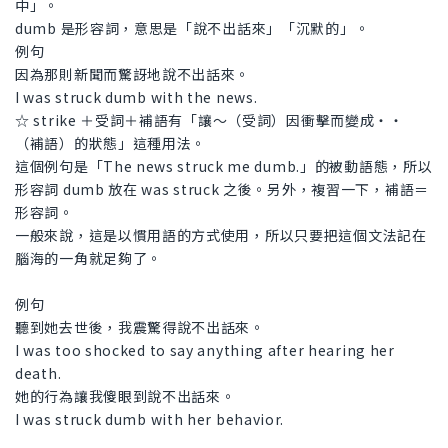
中」。
dumb 是形容詞，意思是「說不出話來」「沉默的」。
例句
因為那則新聞而驚訝地說不出話來。
I was struck dumb with the news.
☆ strike ＋受詞＋補語有「讓～（受詞）因衝擊而變成・・
（補語）的狀態」這種用法。
這個例句是「The news struck me dumb.」的被動語態，所以
形容詞 dumb 放在 was struck 之後。另外，複習一下，補語＝
形容詞。
一般來說，這是以慣用語的方式使用，所以只要把這個文法記在
腦海的一角就足夠了。
例句
聽到她去世後，我震驚得說不出話來。
I was too shocked to say anything after hearing her
death.
她的行為讓我傻眼到說不出話來。
I was struck dumb with her behavior.