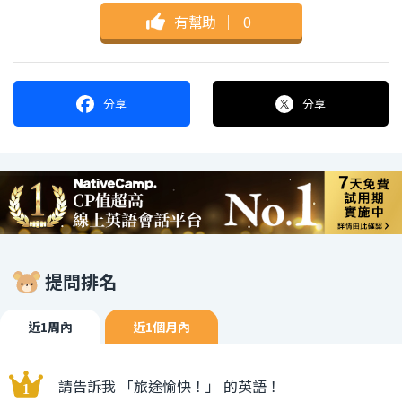
有幫助
｜
0
分享
分享
提問排名
近1周內
近1個月內
請告訴我 「旅途愉快！」 的英語！