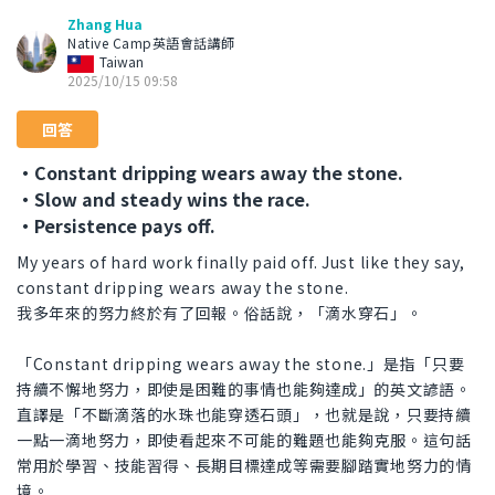
Zhang Hua
Native Camp英語會話講師
Taiwan
2025/10/15 09:58
回答
・Constant dripping wears away the stone.
・Slow and steady wins the race.
・Persistence pays off.
My years of hard work finally paid off. Just like they say,
constant dripping wears away the stone.
我多年來的努力終於有了回報。俗話說，「滴水穿石」。
「Constant dripping wears away the stone.」是指「只要
持續不懈地努力，即使是困難的事情也能夠達成」的英文諺語。
直譯是「不斷滴落的水珠也能穿透石頭」，也就是說，只要持續
一點一滴地努力，即使看起來不可能的難題也能夠克服。這句話
常用於學習、技能習得、長期目標達成等需要腳踏實地努力的情
境。