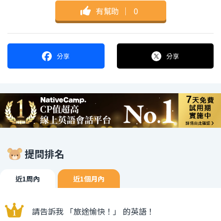
有幫助
｜
0
分享
分享
提問排名
近1周內
近1個月內
請告訴我 「旅途愉快！」 的英語！