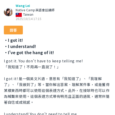
Wang Lei
Native Camp英語會話講師
Taiwan
2025/10/14 17:15
回答
・I got it!
・I understand!
・I've got the hang of it!
I got it. You don't have to keep telling me!
「我知道了！不用再一直說了！」
I got it! 是一個英文片語，意思有「我知道了」、「我理解
了」、「我做到了」等。當你解出答案、理解某件事，或是獲得
某樣東西時都可以使用這個表達方式。此外，在接球時也可以作
為喊聲來使用。這個表達方式帶有明亮且正面的語氣，通常伴隨
著自信或成就感。
I understand! You don't need to tell me.