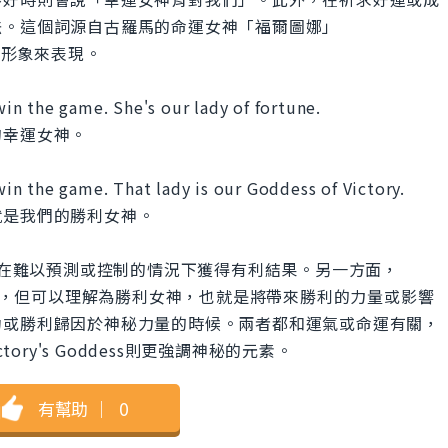
法。這個詞源自古羅馬的命運女神「福爾圖娜」
性形象來表現。
n the game. She's our lady of fortune.
的幸運女神。
n the game. That lady is our Goddess of Victory.
就是我們的勝利女神。
，特別是在難以預測或控制的情況下獲得有利結果。另一方面，
常見的表達，但可以理解為勝利女神，也就是將帶來勝利的力量或影響
功或勝利歸因於神秘力量的時候。兩者都和運氣或命運有關，
ictory's Goddess則更強調神秘的元素。
有幫助
｜
0