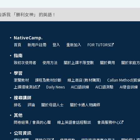
告訴我 「勝利女神」 的英語！
NativeCamp.
首頁
新用戶註冊
登入
重新加入
FOR TUTORS
指南
致初次使用者
使用方法
關於上課不限堂數
關於費用
關於家庭方
學習
瀏覽教材
課程及教材診斷
線上商店 (教材購買)
Callan Method(
上課環境測試
Daily News
AI口語訓練
AI口語測驗
AI發音訓練
搜尋講師
排名
評論
關於母語人士
關於卡通人物講師
其他
問卷結果 / 會員的心聲
線上英語會話經驗談
會員服務中心
公司資訊
網站導覽
運營公司
使用條款
特別指定商業交易法
關於個人資