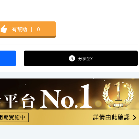
有幫助
｜
0
分享
至X