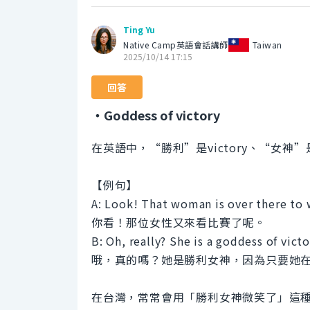
Ting Yu
Native Camp英語會話講師
Taiwan
2025/10/14 17:15
回答
・Goddess of victory
在英語中，“勝利”是victory、“女神”是go
【例句】
A: Look! That woman is over there to 
你看！那位女性又來看比賽了呢。
B: Oh, really? She is a goddess of vic
哦，真的嗎？她是勝利女神，因為只要她
在台灣，常常會用「勝利女神微笑了」這種表達方式