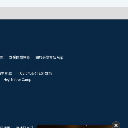
案
支援的瀏覽器
關於英語會話 App
凱倫學習法)
TOEIC®L&R TEST對策
Hey! Native Camp
訊處理
徵才訊息
我們的展望