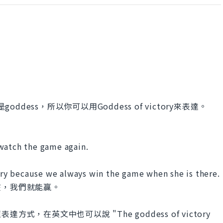
ddess，所以你可以用Goddess of victory來表達。
watch the game again.
tory because we always win the game when she is there.
在，我們就能贏。
，在英文中也可以說 "The goddess of victory