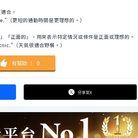
更適合。
eferable."（更短的通勤時間是更理想的。）
「適合的」「正面的」，用來表示特定情況或條件是正面或理想的。
r a picnic."（天氣很適合野餐。）
有幫助
｜
0
分享
至X