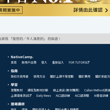
告訴我 「理想的／令人滿意的」 的英語！
NativeCamp.
首頁
新用戶註冊
登入
重新加入
FOR TUTORS
指南
致初次使用者
使用方法
關於上課不限堂數
關於費用
關於家庭方
學習
瀏覽教材
課程及教材診斷
線上商店 (教材購買)
Callan Method(
上課環境測試
Daily News
AI口語訓練
AI口語測驗
AI發音訓練
搜尋講師
排名
評論
關於母語人士
關於卡通人物講師