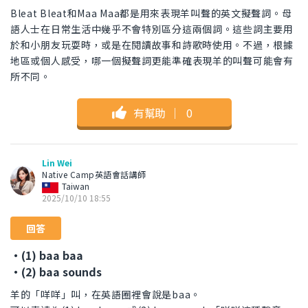
Bleat Bleat和Maa Maa都是用來表現羊叫聲的英文擬聲詞。母
語人士在日常生活中幾乎不會特別區分這兩個詞。這些詞主要用
於和小朋友玩耍時，或是在閱讀故事和詩歌時使用。不過，根據
地區或個人感受，哪一個擬聲詞更能準確表現羊的叫聲可能會有
所不同。
有幫助
｜
0
Lin Wei
Native Camp英語會話講師
Taiwan
2025/10/10 18:55
回答
・(1) baa baa
・(2) baa sounds
羊的「咩咩」叫，在英語圈裡會說是baa。