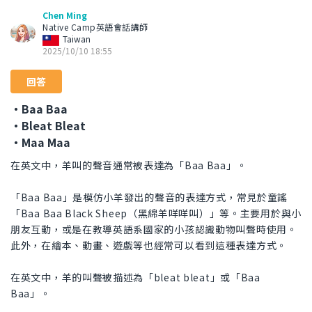
Chen Ming
Native Camp英語會話講師
Taiwan
2025/10/10 18:55
回答
・Baa Baa
・Bleat Bleat
・Maa Maa
在英文中，羊叫的聲音通常被表達為「Baa Baa」。
「Baa Baa」是模仿小羊發出的聲音的表達方式，常見於童謠
「Baa Baa Black Sheep（黑綿羊咩咩叫）」等。主要用於與小
朋友互動，或是在教導英語系國家的小孩認識動物叫聲時使用。
此外，在繪本、動畫、遊戲等也經常可以看到這種表達方式。
在英文中，羊的叫聲被描述為「bleat bleat」或「Baa
Baa」。