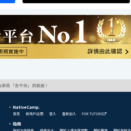
告訴我 「去午休」 的英語！
NativeCamp.
首頁
新用戶註冊
登入
重新加入
FOR TUTORS
指南
致初次使用者
使用方法
關於上課不限堂數
關於費用
關於家庭方