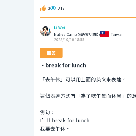
0
217
Li Wei
Native Camp英語會話講師
Taiwan
2025/10/10 18:55
回答
・break for lunch
「去午休」可以用上面的英文來表達。
這個表達方式有「為了吃午餐而休息」的
例句：
I’ll break for lunch.
我要去午休。