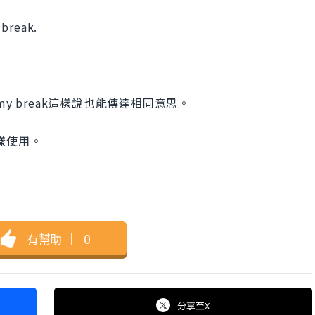
 break.
 my break這樣說也能傳達相同意思。
一樣使用。
有幫助
｜
0
分享
至X