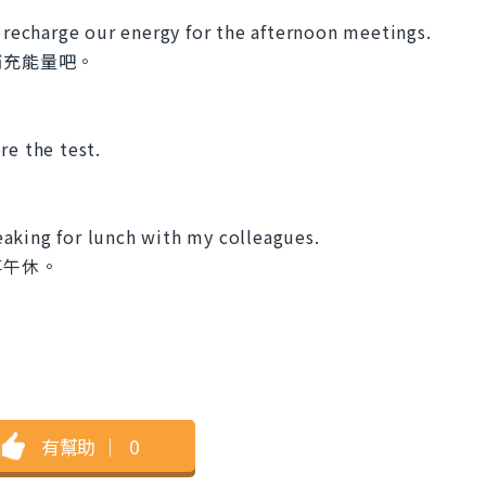
o recharge our energy for the afternoon meetings.
補充能量吧。
re the test.
breaking for lunch with my colleagues.
事午休。
有幫助
｜
0