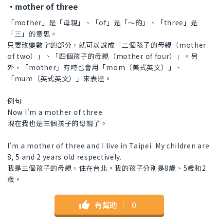
・mother of three
「mother」是「母親」、「of」是「～的」、「three」是
「三」的意思。
只要改變數字的部分，就可以說成「二個孩子的母親（mother
of two）」、「四個孩子的母親（mother of four）」。另
外，「mother」有時也會用「mom（美式英文）」、
「mum（英式英文）」來表達。
例句
Now I'm a mother of three.
現在我也是三個孩子的母親了。
I'm a mother of three and I live in Taipei. My children are
8, 5 and 2 years old respectively.
我是三個孩子的母親，住在台北。我的孩子分別是8歲、5歲和2
歲。
有幫助
｜
0