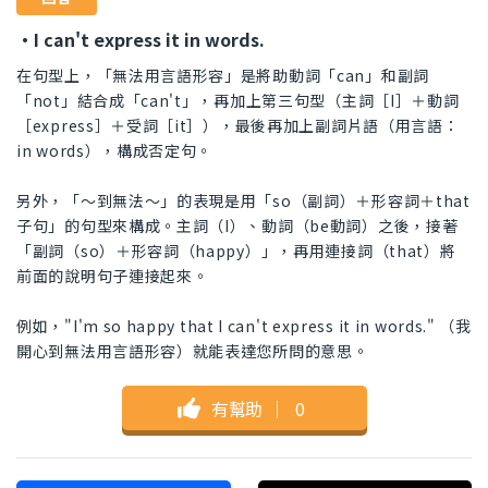
・I can't express it in words.
在句型上，「無法用言語形容」是將助動詞「can」和副詞
「not」結合成「can't」，再加上第三句型（主詞［I］＋動詞
［express］＋受詞［it］），最後再加上副詞片語（用言語：
in words），構成否定句。
另外，「～到無法～」的表現是用「so（副詞）＋形容詞＋that
子句」的句型來構成。主詞（I）、動詞（be動詞）之後，接著
「副詞（so）＋形容詞（happy）」，再用連接詞（that）將
前面的說明句子連接起來。
例如，"I'm so happy that I can't express it in words." （我
開心到無法用言語形容）就能表達您所問的意思。
有幫助
｜
0