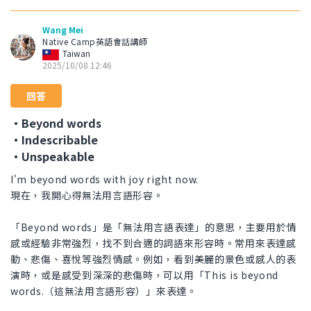
Wang Mei
Native Camp英語會話講師
Taiwan
2025/10/08 12:46
回答
・Beyond words
・Indescribable
・Unspeakable
I'm beyond words with joy right now.
現在，我開心得無法用言語形容。
「Beyond words」是「無法用言語表達」的意思，主要用於情
感或經驗非常強烈，找不到合適的詞語來形容時。常用來表達感
動、悲傷、喜悅等強烈情感。例如，看到美麗的景色或感人的表
演時，或是感受到深深的悲傷時，可以用「This is beyond
words.（這無法用言語形容）」來表達。