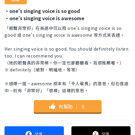
・one's singing voice is so good
・one's singing voice is awesome
「歌聲非常好」在英語中可以用 one's singing voice is so
good 或 one's singing voice is awesome 等方式來表達。
Her singing voice is so good. You should definitely listen
too. I can recommend you.
（她的歌聲真的非常棒。你一定也要聽聽看。我很推薦喔。）
※ definitely（絕對、明確地、等等）
※順帶一提，awesome 原本有「令人敬畏」的意思，但在俚語
中，則有「非常好」「很棒」這樣的意思。
有幫助
｜
0
分享
分享