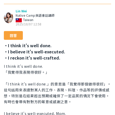
Lin Wei
Native Camp英語會話講師
Taiwan
2025/10/07 12:58
回答
・I think it's well done.
・I believe it's well-executed.
・I reckon it's well-crafted.
I think it's well done.
「我覺得我表現得很好。」
「I think it's well done.」的意思是「我覺得那個做得很好」。
這句話用來表達對某人的工作、表現、料理、作品等的評價或感
想。特別是在結果超出預期或確保了一定品質的情況下會使用。
有時也會帶有對對方的敬意或感謝之意。
I believe it's well-executed, Mom.