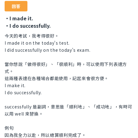
回答
・I made it.
・I do successfully.
今天的考試，我考得很好。
I made it on the today's test.
I did successfully on the today's exam.
當你想說「做得很好」、「很順利」時，可以使用下列表達方
式。
這兩種表達在各種場合都能使用，記起來會很方便。
I make it.
I do successfully.
successfully 是副詞，意思是「順利地」、「成功地」，有時可
以用 well 來替換。
例句
因為我全力以赴，所以總算順利完成了。