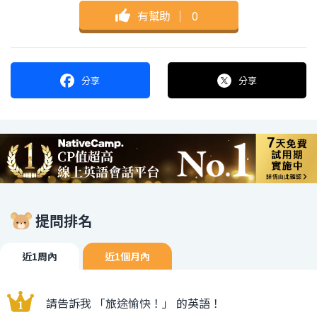
有幫助
｜
0
分享
分享
提問排名
近1周內
近1個月內
請告訴我 「旅途愉快！」 的英語！