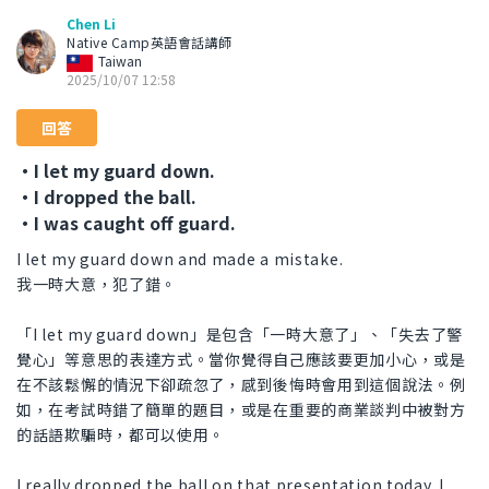
Chen Li
Native Camp英語會話講師
Taiwan
2025/10/07 12:58
回答
・I let my guard down.
・I dropped the ball.
・I was caught off guard.
I let my guard down and made a mistake.
我一時大意，犯了錯。
「I let my guard down」是包含「一時大意了」、「失去了警
覺心」等意思的表達方式。當你覺得自己應該要更加小心，或是
在不該鬆懈的情況下卻疏忽了，感到後悔時會用到這個說法。例
如，在考試時錯了簡單的題目，或是在重要的商業談判中被對方
的話語欺騙時，都可以使用。
I really dropped the ball on that presentation today. I