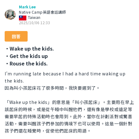
Mark Lee
Native Camp英語會話講師
Taiwan
2025/10/06 12:33
回答
・Wake up the kids.
・Get the kids up
・Rouse the kids.
I'm running late because I had a hard time waking up
the kids.
因為叫小孩起床花了很多時間，我快要遲到了。
「Wake up the kids」的意思是「叫小孩起床」。主要用在早上
該起床的時候，或是從午睡中叫醒他們，還有像是學校或遠足等
需要早起的特殊活動時也會用到。此外，當你在計劃派對或驚喜
活動，需要叫醒孩子們參加的情境下也可以使用。這是一個針對
孩子們還在睡覺時，促使他們起床的用語。