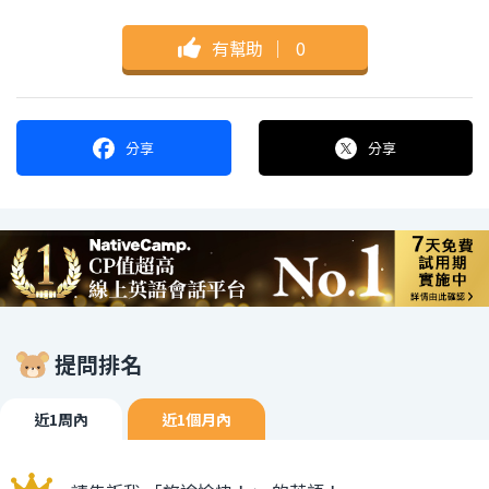
有幫助
｜
0
分享
分享
提問排名
近1周內
近1個月內