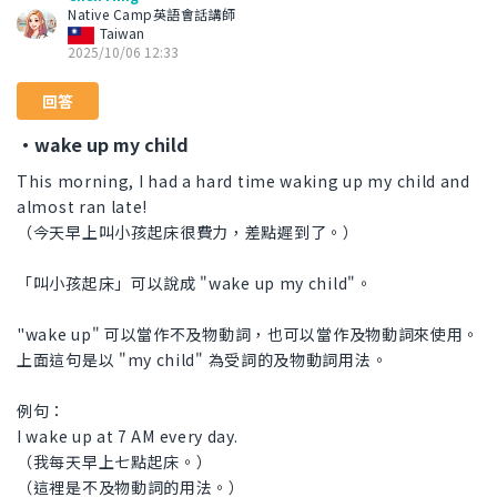
Native Camp英語會話講師
Taiwan
2025/10/06 12:33
回答
・wake up my child
This morning, I had a hard time waking up my child and
almost ran late!
（今天早上叫小孩起床很費力，差點遲到了。）
「叫小孩起床」可以說成 "wake up my child"。
"wake up" 可以當作不及物動詞，也可以當作及物動詞來使用。
上面這句是以 "my child" 為受詞的及物動詞用法。
例句：
I wake up at 7 AM every day.
（我每天早上七點起床。）
（這裡是不及物動詞的用法。）