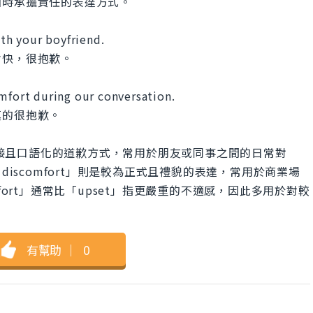
因時承擔責任的表達方式。
ith your boyfriend.
愉快，很抱歉。
omfort during our conversation.
真的很抱歉。
you」是比較直接且口語化的道歉方式，常用於朋友或同事之間的日常對
 you any discomfort」則是較為正式且禮貌的表達，常用於商業場
fort」通常比「upset」指更嚴重的不適感，因此多用於對較
有幫助
｜
0