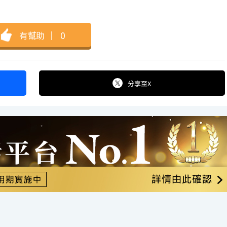
有幫助
｜
0
分享
至X