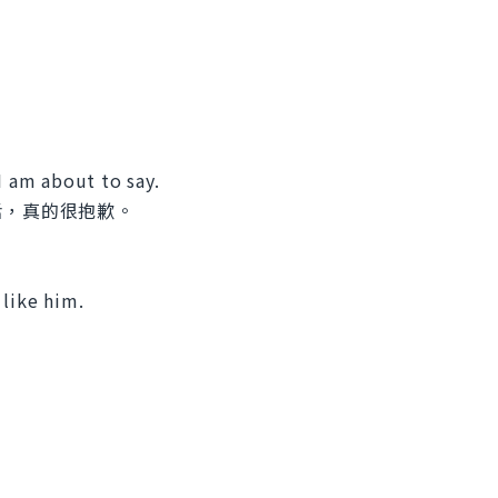
I am about to say.
話，真的很抱歉。
 like him.