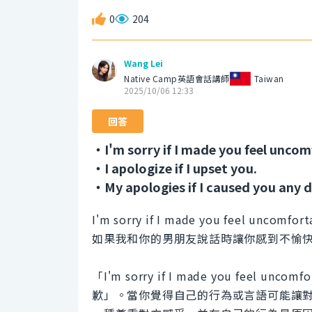
0
204
Wang Lei
Native Camp英語會話講師
Taiwan
2025/10/06 12:33
回答
・I'm sorry if I made you feel uncom
・I apologize if I upset you.
・My apologies if I caused you any 
I'm sorry if I made you feel uncomfort
如果我和你的男朋友說話時讓你感到不愉
「I'm sorry if I made you fee
歉」。當你覺得自己的行為或言語可能讓