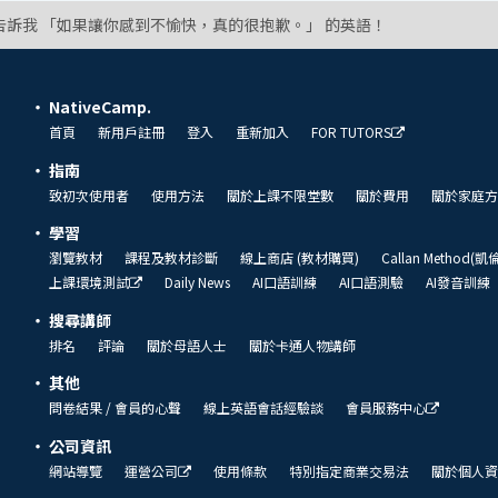
告訴我 「如果讓你感到不愉快，真的很抱歉。」 的英語！
NativeCamp.
首頁
新用戶註冊
登入
重新加入
FOR TUTORS
指南
致初次使用者
使用方法
關於上課不限堂數
關於費用
關於家庭方
學習
瀏覽教材
課程及教材診斷
線上商店 (教材購買)
Callan Method(
上課環境測試
Daily News
AI口語訓練
AI口語測驗
AI發音訓練
搜尋講師
排名
評論
關於母語人士
關於卡通人物講師
其他
問卷結果 / 會員的心聲
線上英語會話經驗談
會員服務中心
公司資訊
網站導覽
運營公司
使用條款
特別指定商業交易法
關於個人資