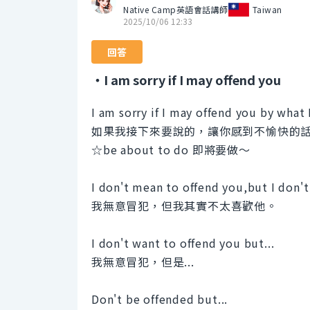
Native Camp英語會話講師
Taiwan
2025/10/06 12:33
回答
・I am sorry if I may offend you
I am sorry if I may offend you by what 
如果我接下來要說的，讓你感到不愉快的
☆be about to do 即將要做～
I don't mean to offend you,but I don't
我無意冒犯，但我其實不太喜歡他。
I don't want to offend you but...
我無意冒犯，但是...
Don't be offended but...