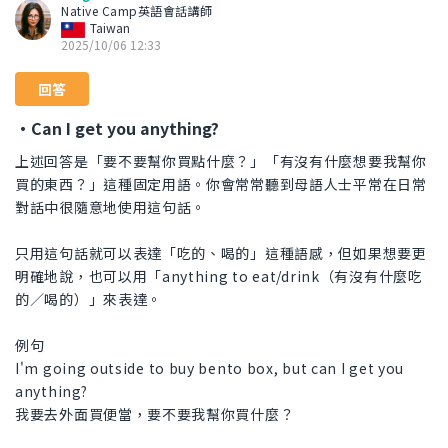
Native Camp英語會話講師
Taiwan
2025/10/06 12:33
回答
・Can I get you anything?
上述回答是「要不要幫你買點什麼？」「有沒有什麼想要我幫你
買的東西？」這種固定用語。你會常常聽到母語人士平常在日常
對話中很隨意地使用這句話。
只用這句話就可以表達「吃的、喝的」這種語感，但如果想要更
明確地說，也可以用「anything to eat/drink（有沒有什麼吃
的／喝的）」來表達。
例句
I'm going outside to buy bento box, but can I get you
anything?
我要去外面買便當，要不要我幫你買什麼？