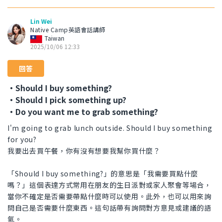
Lin Wei
Native Camp英語會話講師
Taiwan
2025/10/06 12:33
回答
・Should I buy something?
・Should I pick something up?
・Do you want me to grab something?
I'm going to grab lunch outside. Should I buy something
for you?
我要出去買午餐，你有沒有想要我幫你買什麼？
「Should I buy something?」的意思是「我需要買點什麼
嗎？」這個表達方式常用在朋友的生日派對或家人聚會等場合，
當你不確定是否需要帶點什麼時可以使用。此外，也可以用來詢
問自己是否需要什麼東西。這句話帶有詢問對方意見或建議的語
氣。