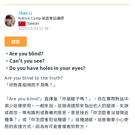
Chen Li
Native Camp英語會話講師
Taiwan
2025/10/03 11:48
回答
・Are you blind?
・Can't you see?
・Do you have holes in your eyes?
Are you blind to the truth?
「你對真相視而不見嗎？」
「Are you blind?」直譯是「你是瞎子嗎？」，但在實際對話中
很少這樣使用。一般來說，這個表達用來指出他人的錯誤、失誤
或疏忽，帶有諷刺或責備的意思。意思接近「你怎麼會沒發現這
種事？」或「你怎麼會犯這種錯？」這種語感。這是需要小心使
用的表達方式，因為有可能會傷害到對方。