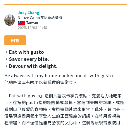
Judy Chang
Native Camp英語會話講師
Taiwan
2025/10/03 11:48
回答
・Eat with gusto
・Savor every bite.
・Devour with delight.
He always eats my home-cooked meals with gusto.
他總是津津有味地吃著我做的家常菜。
「Eat with gusto」這個片語表示享受餐點、充滿活力地吃東
西。這裡的gusto指的是熱情或激情。當遇到美味的料理，或是
看到自己最愛的食物時，會用這個片語來形容。此外，這也是一
個展現透過用餐來享受人生的正面態度的詞語。在將用餐視為一
種樂趣，而不僅僅是補充營養的文化中，這個說法很常被使用。