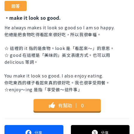
回答
・make it look so good.
He always makes it look so good so I am so happy.
他總是把食物吃得看起來很好吃，所以我很幸福。
☆ 這裡的 it 指的是食物。look 是「看起來～」的意思。
☆ good 在這裡是「美味的」英文表達方式。也可以用
delicious 等詞。
You make it look so good. I also enjoy eating.
你吃東西的樣子看起來真的很好吃。我也很享受用餐。
☆enjoy〜ing 是指「享受做～這件事」
有幫助
｜
0
分享
分享